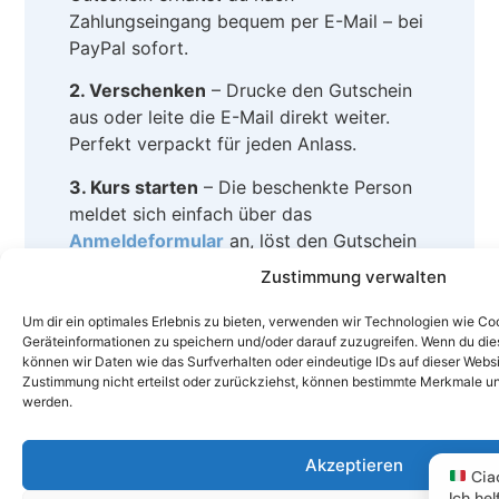
Zahlungseingang bequem per E-Mail – bei
PayPal sofort.
2. Verschenken
– Drucke den Gutschein
aus oder leite die E-Mail direkt weiter.
Perfekt verpackt für jeden Anlass.
3. Kurs starten
– Die beschenkte Person
meldet sich einfach über das
Anmeldeformular
an, löst den Gutschein
ein und startet sofort. Kein Vorabwissen
Zustimmung verwalten
nötig!
Um dir ein optimales Erlebnis zu bieten, verwenden wir Technologien wie Co
Geräteinformationen zu speichern und/oder darauf zuzugreifen. Wenn du di
Warum SoloItaliano der
können wir Daten wie das Surfverhalten oder eindeutige IDs auf dieser Webs
richtige Anbieter ist
Zustimmung nicht erteilst oder zurückziehst, können bestimmte Merkmale un
werden.
SoloItaliano ist eine
online Italienisch
Sprachschule
mit über 25 Jahren
Akzeptieren
Ciao
Erfahrung. Kursleiter Giacomo Moro ist
Ich hel