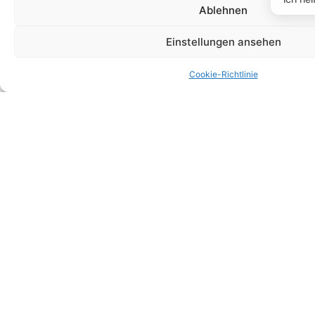
Muttersprachler aus Apulien und
Ablehnen
qualifizierter Italienischlehrer für
Fremdsprachige, zertifiziert von der
Einstellungen ansehen
Universität Ca' Foscari Venedig – seine
Kurse sind lebendig, praxisnah und auf
Cookie-Richtlinie
deutschsprachige Lernende
zugeschnitten. Alle Kurse finden
live per
Zoom
statt, mit echten Gesprächen,
direktem Feedback und kleinen Gruppen
für maximalen Lernerfolg. Ergänzend gibt
es kostenlose
Video-Tutorials
für alle
Niveaus.
Häufige Fragen zu unseren
Gutscheinen
Wie lange ist der Gutschein
gültig?