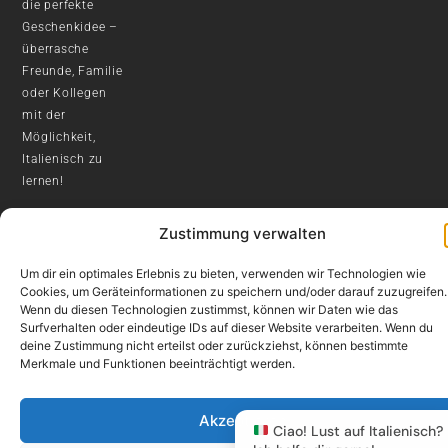
die perfekte
Geschenkidee –
überrasche
Freunde, Familie
oder Kollegen
mit der
Möglichkeit,
Italienisch zu
lernen!
Zustimmung verwalten
Copyright by ©
Um dir ein optimales Erlebnis zu bieten, verwenden wir Technologien wie
soloitaliano 2026
Cookies, um Geräteinformationen zu speichern und/oder darauf zuzugreifen.
Wenn du diesen Technologien zustimmst, können wir Daten wie das
Surfverhalten oder eindeutige IDs auf dieser Website verarbeiten. Wenn du
deine Zustimmung nicht erteilst oder zurückziehst, können bestimmte
Merkmale und Funktionen beeinträchtigt werden.
Akzeptieren
Ciao! Lust auf Italienisch?