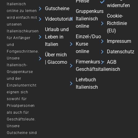
Preise
Italienisch
widerrufen
Gutscheine
Gruppenkurs
online zu lernen
Cookie-
wird einfach mit
Italienisch
Videotutorial
Richtlinie
unseren
online
Urlaub und
(EU)
Italienischkursen
Einzel-/Duo
Leben in
für Anfänger
Impressum
Kurse
Italien
und
online
Datenschutz
Fortgeschrittene.
Über mich
Unsere
Firmenkurs –
| Giacomo
AGB
Italienisch-
Geschäftsitalienisch
Gruppenkurse
und der
Lehrbuch
Einzelunterricht
Italienisch
eignen sich
sowohl für
Privatpersonen
als auch für
Geschäftsleute.
Unsere
Gutscheine sind