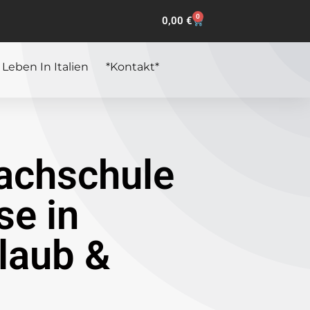
0
0,00
€
 Leben In Italien
*Kontakt*
rachschule
se in
rlaub &