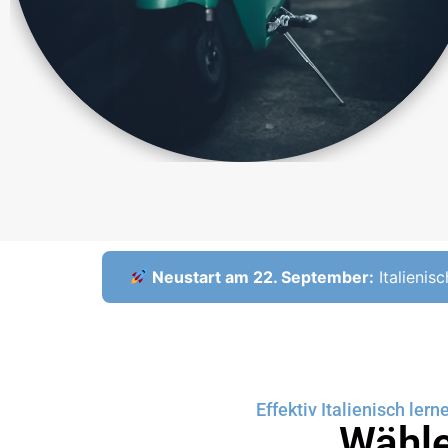
Neustart am 22. September:
Italienis
Effektiv Italienisch ler
Wähle