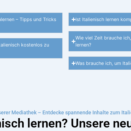
hlernen – Tipps und Tricks
Ist Italienisch lernen kom
Wie viel Zeit brauche ich,
talienisch kostenlos zu
lernen?
Was brauche ich, um Itali
erer Mediathek – Entdecke spannende Inhalte zum Itali
enisch lernen? Unsere ne