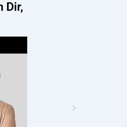
 Dir,
Italienische Reflexi