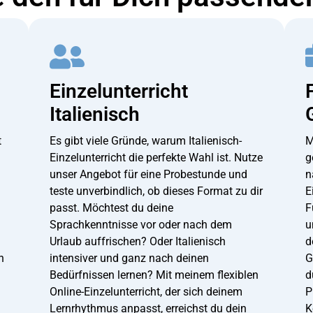
Einzelunterricht
Italienisch
t
Es gibt viele Gründe, warum Italienisch-
M
Einzelunterricht die perfekte Wahl ist. Nutze
g
unser Angebot für eine Probestunde und
n
teste unverbindlich, ob dieses Format zu dir
E
passt. Möchtest du deine
F
Sprachkenntnisse vor oder nach dem
u
Urlaub auffrischen? Oder Italienisch
d
h
intensiver und ganz nach deinen
G
Bedürfnissen lernen? Mit meinem flexiblen
d
Online-Einzelunterricht, der sich deinem
P
Lernrhythmus anpasst, erreichst du dein
K