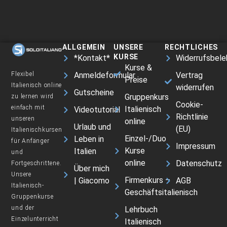
ALLGEMEIN
UNSERE
RECHTLICHES
KURSE
*Kontakt*
Widerrufsbele
Kurse &
Flexibel
Anmeldeformular
Vertrag
Preise
Italienisch online
widerrufen
Gutscheine
Gruppenkurs
zu lernen wird
Cookie-
einfach mit
Italienisch
Videotutorial
Richtlinie
unseren
online
Urlaub und
(EU)
Italienischkursen
Einzel-/Duo
Leben in
für Anfänger
Impressum
Kurse
Italien
und
online
Datenschutz
Fortgeschrittene.
Über mich
Unsere
Firmenkurs –
| Giacomo
AGB
Italienisch-
Geschäftsitalienisch
Gruppenkurse
und der
Lehrbuch
Einzelunterricht
Italienisch