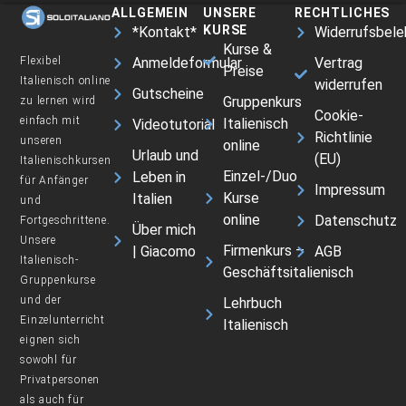
ALLGEMEIN
UNSERE
RECHTLICHES
KURSE
*Kontakt*
Widerrufsbele
Kurse &
Flexibel
Anmeldeformular
Vertrag
Preise
Italienisch online
widerrufen
Gutscheine
Gruppenkurs
zu lernen wird
Cookie-
einfach mit
Italienisch
Videotutorial
Richtlinie
unseren
online
Urlaub und
(EU)
Italienischkursen
Einzel-/Duo
Leben in
für Anfänger
Impressum
Kurse
Italien
und
online
Datenschutz
Fortgeschrittene.
Über mich
Unsere
Firmenkurs –
| Giacomo
AGB
Italienisch-
Geschäftsitalienisch
Gruppenkurse
und der
Lehrbuch
Einzelunterricht
Italienisch
eignen sich
sowohl für
Privatpersonen
als auch für